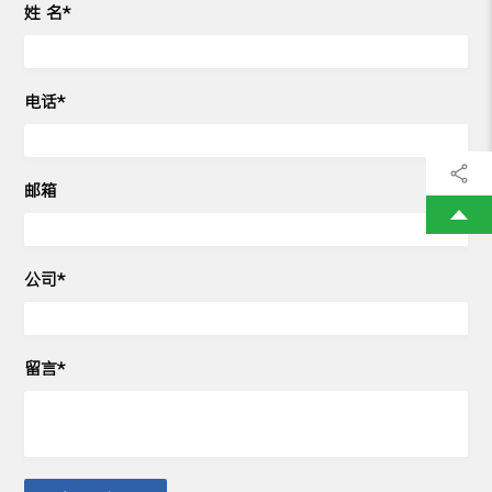
姓 名*
电话*
邮箱
公司*
留言*