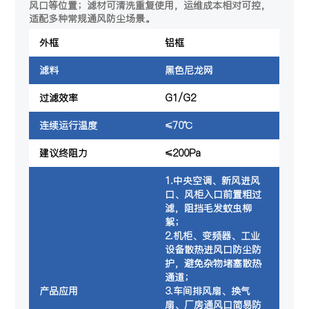
风口等位置；滤材可清洗重复使用，运维成本相对可控，
适配多种常规通风防尘场景。
外框
铝框
滤料
黑色尼龙网
过滤效率
G1/G2
连续运行温度
≤70℃
建议终阻力
≤200Pa
1.中央空调、新风进风
口、风柜入口前置粗过
滤，阻挡毛发蚊虫柳
絮；
2.机柜、变频器、工业
设备散热进风口防尘防
护，避免杂物堵塞散热
通道；
产品应用
3.车间排风扇、换气
扇、厂房通风口简易防