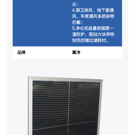
尘；
4.厨卫排风、地下室通
风、车库通风系统杂物
拦截；
5.净化机组最前端第一
道防护，阻挡大块异物
划伤后端过滤耗材。
品牌
冀净